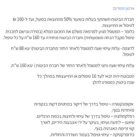
ארגון המורים:
חברת הביטוח תשתתף בעלות בשיעור 50% מההוצאה בפועל, ועד ל-160 ₪
לטיפול או התייעצות.
כלומר – המטופל מגיע למרפאה משלם את הסכום המלא (במידה ונרשם לתכנית
טיפול מקבל הנחה משמעותית) וחברת הביטוח מחזירה עד 160 ש"ח על כל טיפול.
לדוגמה- עלות עיסוי שעה למטופל (לאחר החזר מחברת הביטוח) יצא 88 ש"ח
לטיפול.
עלות עיסוי שעה וחצי למטופל (לאחר החזר של חברת הביטוח ) יצא 160 ש"ח.
המבוטח יהיה זכאי לעד 16 טיפולים או התייעצויות במהלך כל
שנת ביטוח, כמפורט להלן:
אקופונקטורה – טיפול בדרך של דיקור במחטים דקות בנקודות
מיוחדות בגוף.
רפלקסולוגיה – טיפול בדרך של עיסוי ולחיצות בכפות הרגליים.
שיאצו – לחיצה ועיסוי, בעיקר על ידי אצבעות הידיים, לאורך
קווי זרימת האנרגיה בגוף.
כירופרקטיקה – עיסוי וטיפול בעמוד השדרה והחוליות.