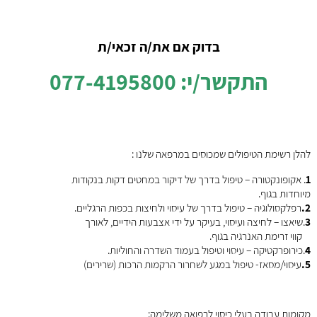
בדוק אם את/ה זכאי/ת
התקשר/י: 077-4195800
להלן רשימת הטיפולים שמכוסים במרפאה שלנו :
1
. אקופונקטורה – טיפול בדרך של דיקור במחטים דקות בנקודות
מיוחדות בגוף.
2.
רפלקסולוגיה – טיפול בדרך של עיסוי ולחיצות בכפות הרגליים.
3
.שיאצו – לחיצה ועיסוי, בעיקר על ידי אצבעות הידיים, לאורך
קווי זרימת האנרגיה בגוף.
4
.כירופרקטיקה – עיסוי וטיפול בעמוד השדרה והחוליות.
5.
עיסוי/מסאז- טיפול במגע לשחרור הרקמות הרכות (שרירים)
מקומות עבודה בעלי כיסוי לרפואה משלימה: