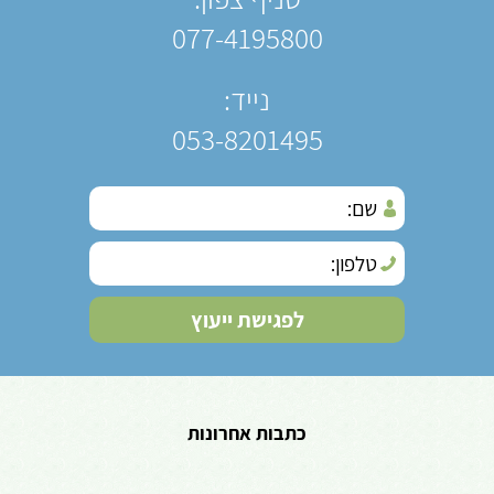
077-4195800
נייד:
053-8201495
כתבות אחרונות