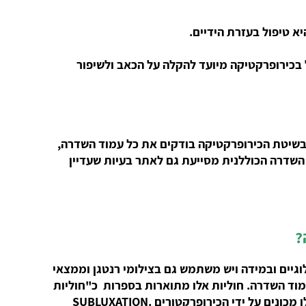
 בכירופרקטיקה מיועד להקלה על הכאב ולשיפור
 בשיטת הכירופרקטיקה בודקים את כל עמוד השדרה,
השדרה הכוללנית מסייעת גם לאתר בעיות שעדיין
וגיים ובמידה ויש משתמש גם בצילומי רנטגן וממצאי
 עמוד השדרה. חוליות אלו מתוארות בספרות כ"חוליות
שסטו ממקומן (בצורה מינימלית) או מפרקים "תקועים" שאיבדו את טווח התנועה התקין שלהם". חוליות או מפרקים אלו מכונים על ידי הכירופרקטורים .SUBLUXATION