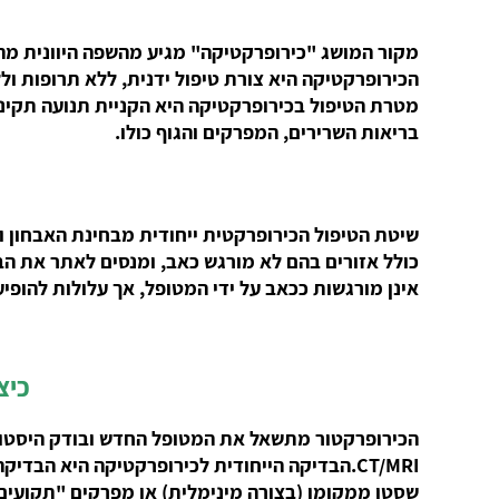
מקור המושג "כירופרקטיקה" מגיע מהשפה היוונית מהמילים Cheir יד ו- Praktos מעשי ופירוש המילה כירופרקטיקה היא טיפול
הכירופרקטיקה היא צורת טיפול ידנית, ללא תרופות 
מטרת הטיפול בכירופרקטיקה היא הקניית תנועה תקינה
בריאות השרירים, המפרקים והגוף כולו.
שיטת הטיפול הכירופרקטית ייחודית מבחינת האבחון 
כולל אזורים בהם לא מורגש כאב, ומנסים לאתר את הב
אינן מורגשות ככאב על ידי המטופל, אך עלולות להופיע
?כי
הכירופרקטור מתשאל את המטופל החדש ובודק היסטוריה
CT/MRI.הבדיקה הייחודית לכירופרקטיקה היא הב