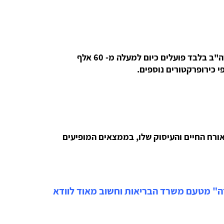
הכירופרקטיקה כיום היא המקצוע הרפואי השלישי בגודלו בארה"ב, לאחר הרפואה הקונבנציונלית ורפואת השיניים. בארה"ב בלבד פועלים כיום למעלה מ- 60 אלף
אורח החיים והעיסוק שלו, בממצאים המופיעים
דה" מטעם משרד הבריאות וחשוב מאוד לוודא