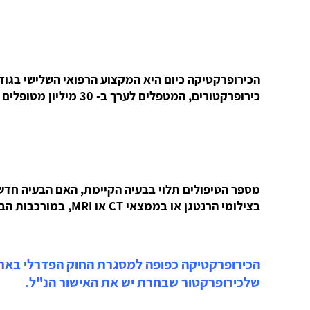
כירופרקטורים, המטפלים לערך ב- 30 מיליון מטופלים בשנה, ביניהם כ- 2 מיליון ילדים. במדינות אחרות קיימים עוד אלפי כירופרקטורים נוספים.
מספר הטיפולים תלוי בבעיה הקיימת, האם הבעיה חדשה
בצילומי הרנטגן או בממצאי CT או MRI, במורכבות הבעיה ובמחלות רקע נוספות ועוד.
הכירופרקטיקה כפופה למסגרת החוק הפדרלי בארה"
שלכירופרקטור שבחרת יש את האישור הנ"ל.