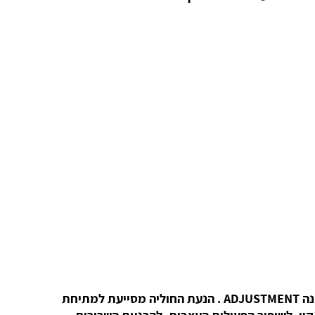
לאחר איתור החוליות הבעייתיות הכירופרקטור מנסה "לתקן" את המפרק הפגוע ע"י הנעת חוליות עדינה, בפעולה המכונה ADJUSTMENT . הנעת החוליה מסייעת למתיחת
תקין, לשיפור הפעילות העצבית, להרגעת השרירים