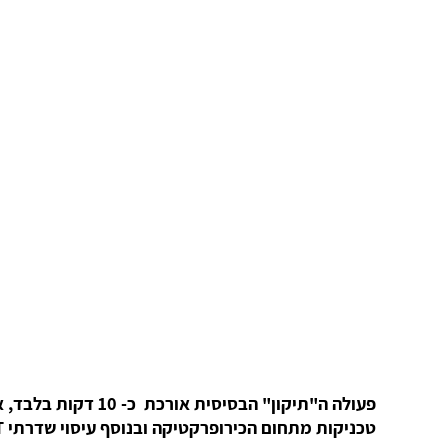
פעולה ה"תיקון" ה
טכניקות מתחום הכירופרקטיקה ובנוסף עיסוי שדרתי STT, טיפולי פיזיותרפיה הכוללים אלקטרו-תרפיה, גלי הלם, דיקור מערבי ועוד.