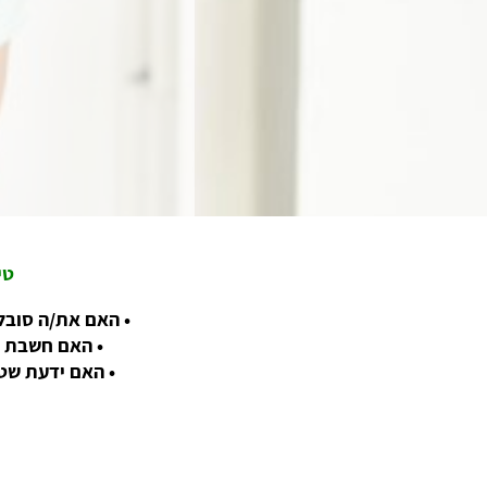
טי
• האם את/ה סובל/
• האם חשבת שי
• האם ידעת שט