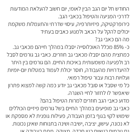
החודש חל יום הגב הבין לאומי, יום חשוב להעלאת המודעות
לדרכי המניעה והטיפול בכאבי הגב.
כירופרקטיקה, פיזיותרפיה, עיסוי שדרתי והתעמלות משקמת
יכולים להקל על הכאב ולמנוע כאבים בעתיד
מה הם כאבי גב?
כ- 85% מכלל האוכלוסייה יסבלו במהלך חייהם מכאבי גב.
כמחצית מהם יסבלו מכאבי גב חוזרים. כאבי גב גורמים לסבל
רב ולפגיעה משמעותית באיכות החיים. הם גורמים בין היתר
להיעדרויות מהעבודה, חוסר יכולת לעמוד במטלות יום-יומיות
ועלויות רבות עבור טיפול רפואי.
כל מי שסבל או סובל מכאבי גב יודע כמה קשה למצוא פתרון
שיאפשר לו לחזור לחיי השגרה.
מדוע כאבי הגב חוזרים למרות הטיפול בהם?
כאבי גב מופיעים במהלך החיים בשל גורמים פיזיים הכוללים
שימוש לקוי בגוף בזמן העבודה, פעילות גופנית לא מספקת או
לא נכונה, עישון, יציבה ,ישיבה ושינה בתנוחות שאינן נכונות.
גם גורמים רגשיים כגון חרדה, מצוקה, מתח בעבודה או