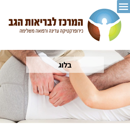
<
בלוג